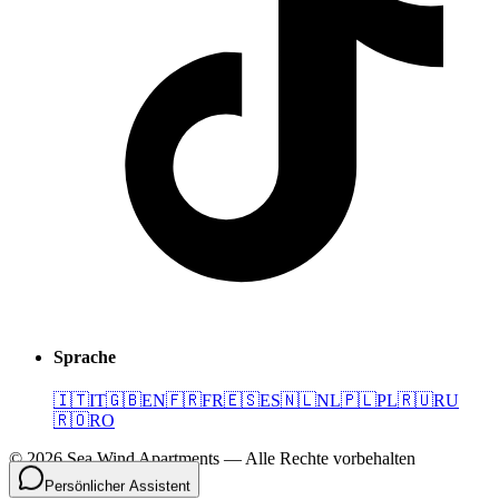
Sprache
🇮🇹
IT
🇬🇧
EN
🇫🇷
FR
🇪🇸
ES
🇳🇱
NL
🇵🇱
PL
🇷🇺
RU
🇷🇴
RO
©
2026
Sea Wind Apartments
—
Alle Rechte vorbehalten
Persönlicher Assistent