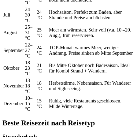
°C
24–
24
Hochsaison. Perfekt zum Baden, aber
Juli
30
°C
Strände und Preise am höchsten.
°C
25–
25
Meer am wärmsten. Sehr voll (v.a. 10.–20.
August
31
°C
Aug.), früh reservieren.
°C
22–
24
TOP-Monat: warmes Meer, weniger
September
27
°C
Andrang, Preise sinken ab Mitte September.
°C
18–
21
Bis Mitte Oktober noch Badesaison. Ideal
Oktober
23
°C
für Kombi Strand + Wandern.
°C
13–
18
Herbststürme, Nebensaison. Für Wanderer
November
18
°C
und Sightseeing.
°C
10–
15
Ruhig, viele Restaurants geschlossen.
Dezember
15
°C
Milde Wintertage.
°C
Beste Reisezeit nach Reisetyp
Strandurlaub