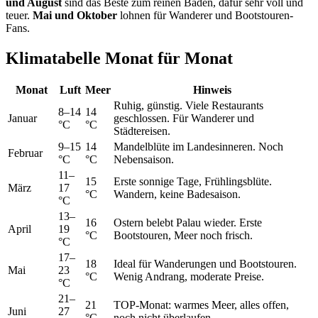
und August
sind das Beste zum reinen Baden, dafür sehr voll und
teuer.
Mai und Oktober
lohnen für Wanderer und Bootstouren-
Fans.
Klimatabelle Monat für Monat
Monat
Luft
Meer
Hinweis
Ruhig, günstig. Viele Restaurants
8–14
14
Januar
geschlossen. Für Wanderer und
°C
°C
Städtereisen.
9–15
14
Mandelblüte im Landesinneren. Noch
Februar
°C
°C
Nebensaison.
11–
15
Erste sonnige Tage, Frühlingsblüte.
März
17
°C
Wandern, keine Badesaison.
°C
13–
16
Ostern belebt Palau wieder. Erste
April
19
°C
Bootstouren, Meer noch frisch.
°C
17–
18
Ideal für Wanderungen und Bootstouren.
Mai
23
°C
Wenig Andrang, moderate Preise.
°C
21–
21
TOP-Monat: warmes Meer, alles offen,
Juni
27
°C
noch nicht überlaufen.