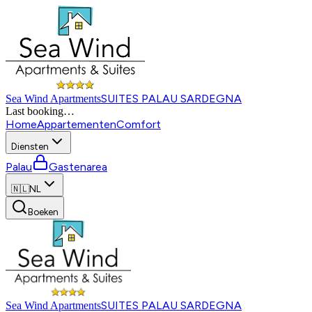
SUITES PALAU SARDEGNA
Sea Wind Apartments
Last booking
…
Home
Appartementen
Comfort
Diensten
Palau
Gastenarea
🇳🇱
NL
Boeken
SUITES PALAU SARDEGNA
Sea Wind Apartments