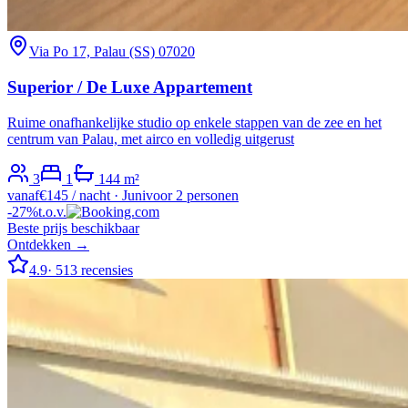
Via Po 17, Palau (SS) 07020
Superior / De Luxe Appartement
Ruime onafhankelijke studio op enkele stappen van de zee en het
centrum van Palau, met airco en volledig uitgerust
3
1
1
44
m²
vanaf
€
145
/ nacht
·
Juni
voor 2 personen
-
27
%
t.o.v.
Beste prijs beschikbaar
Ontdekken →
4.9
·
513
recensies