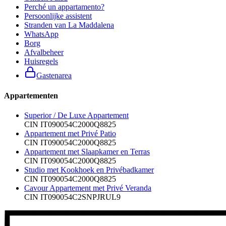
Perché un appartamento?
Persoonlijke assistent
Stranden van La Maddalena
WhatsApp
Borg
Afvalbeheer
Huisregels
Gastenarea
Appartementen
Superior / De Luxe Appartement
CIN
IT090054C2000Q8825
Appartement met Privé Patio
CIN
IT090054C2000Q8825
Appartement met Slaapkamer en Terras
CIN
IT090054C2000Q8825
Studio met Kookhoek en Privébadkamer
CIN
IT090054C2000Q8825
Cavour Appartement met Privé Veranda
CIN
IT090054C2SNPJRUL9