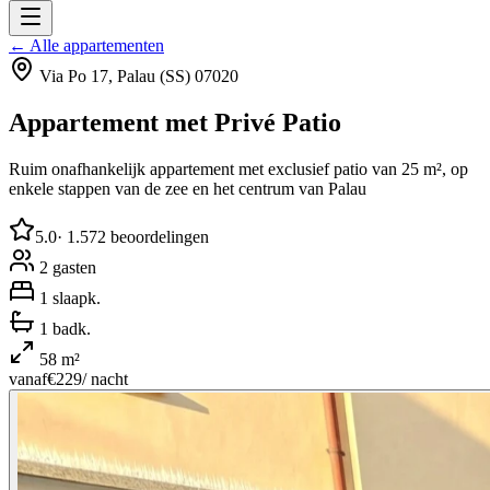
← Alle appartementen
Via Po 17, Palau (SS) 07020
Appartement met Privé Patio
Ruim onafhankelijk appartement met exclusief patio van 25 m², op
enkele stappen van de zee en het centrum van Palau
5.0
·
1.572
beoordelingen
2
gasten
1
slaapk.
1
badk.
58
m²
vanaf
€
229
/ nacht