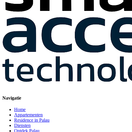
Navigatie
Home
Appartementen
Residence in Palau
Diensten
Ontdek Palau