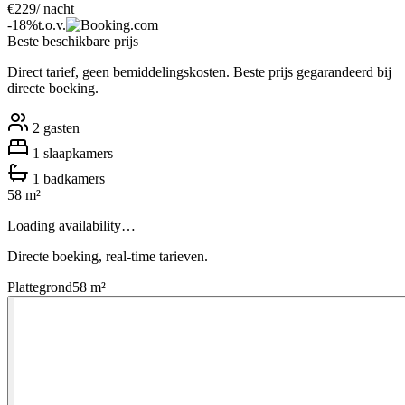
€
229
/ nacht
-
18
%
t.o.v.
Beste beschikbare prijs
Direct tarief, geen bemiddelingskosten. Beste prijs gegarandeerd bij
directe boeking.
2
gasten
1
slaapkamers
1
badkamers
58
m²
Loading availability…
Directe boeking, real-time tarieven.
Plattegrond
58
m²