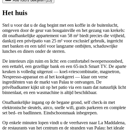
Alle foto's bekijken (
13
)
Het huis
Stel u voor dat u de dag begint met een koffie in de buitenlucht,
omgeven door de geur van bougainville en het gezang van krekels:
dit onafhankelijke appartement van 58 m² biedt precies die vrijheid,
dankzij een privépatio van 25 m² voor exclusief gebruik, ingericht
met banken en een tafel voor langzame ontbijten, schaduwrijke
lunches en diners onder de sterren.
De interieurs zijn ruim en licht: een comfortabel tweepersoonsbed,
een eettafel, een gezellige bank en een 65-inch Smart TV. De aparte
keuken is volledig uitgerust — koel-vriescombinatie, magnetron,
Nespresso-apparaat en al het kookgerei — klaar om verse
ingrediënten van de markt van Palau te ontvangen. De
privébadkamer kijkt uit op het patio via een raam dat natuurlijk licht
binnenlaat, en een wasmachine is altijd beschikbaar.
Onafhankelijke ingang op de begane grond, self check-in met
elektronische sleutels, airco, snelle wifi, gratis parkeren en complete
set bed- en badlinnen. Eindschoonmaak inbegrepen.
Op enkele minuten lopen vindt u de veerhaven naar La Maddalena,
de restaurants van het centrum en de stranden van Palau: het ideale