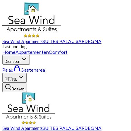
SUITES PALAU SARDEGNA
Sea Wind Apartments
Last booking
…
Home
Appartementen
Comfort
Diensten
Palau
Gastenarea
🇳🇱
NL
Boeken
SUITES PALAU SARDEGNA
Sea Wind Apartments