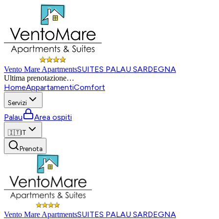
SUITES PALAU SARDEGNA
Vento Mare Apartments
Ultima prenotazione
…
Home
Appartamenti
Comfort
Servizi
Palau
Area ospiti
🇮🇹
IT
Prenota
SUITES PALAU SARDEGNA
Vento Mare Apartments