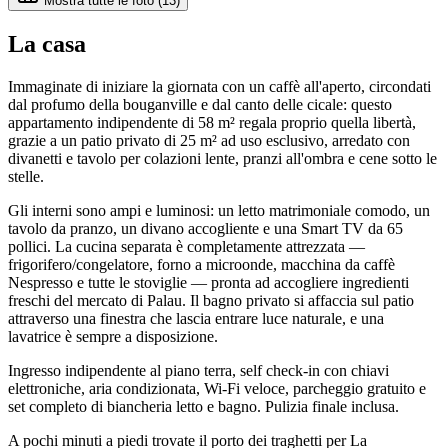
Mostra tutte le foto (
13
)
La casa
Immaginate di iniziare la giornata con un caffè all'aperto, circondati
dal profumo della bouganville e dal canto delle cicale: questo
appartamento indipendente di 58 m² regala proprio quella libertà,
grazie a un patio privato di 25 m² ad uso esclusivo, arredato con
divanetti e tavolo per colazioni lente, pranzi all'ombra e cene sotto le
stelle.
Gli interni sono ampi e luminosi: un letto matrimoniale comodo, un
tavolo da pranzo, un divano accogliente e una Smart TV da 65
pollici. La cucina separata è completamente attrezzata —
frigorifero/congelatore, forno a microonde, macchina da caffè
Nespresso e tutte le stoviglie — pronta ad accogliere ingredienti
freschi del mercato di Palau. Il bagno privato si affaccia sul patio
attraverso una finestra che lascia entrare luce naturale, e una
lavatrice è sempre a disposizione.
Ingresso indipendente al piano terra, self check-in con chiavi
elettroniche, aria condizionata, Wi-Fi veloce, parcheggio gratuito e
set completo di biancheria letto e bagno. Pulizia finale inclusa.
A pochi minuti a piedi trovate il porto dei traghetti per La