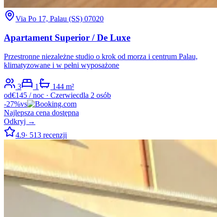
Via Po 17, Palau (SS) 07020
Apartament Superior / De Luxe
Przestronne niezależne studio o krok od morza i centrum Palau,
klimatyzowane i w pełni wyposażone
3
1
1
44
m²
od
€
145
/ noc
·
Czerwiec
dla 2 osób
-
27
%
vs
Najlepsza cena dostępna
Odkryj →
4.9
·
513
recenzji