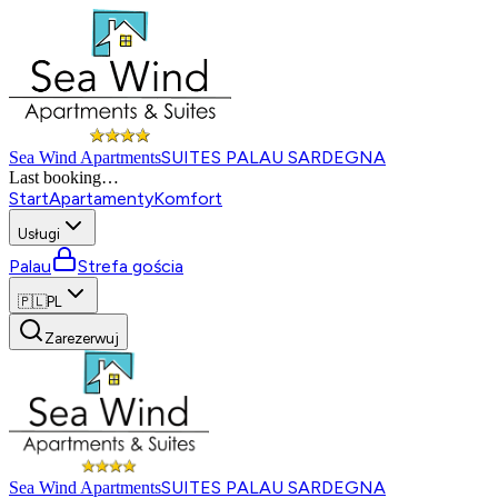
SUITES PALAU SARDEGNA
Sea Wind Apartments
Last booking
…
Start
Apartamenty
Komfort
Usługi
Palau
Strefa gościa
🇵🇱
PL
Zarezerwuj
SUITES PALAU SARDEGNA
Sea Wind Apartments