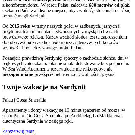
z komfortem domu. W sercu Palau, zaledwie
600 metrów od plaż
,
czeka na Państwa idealne miejsce, aby zwolnić, odetchnąć i dać się
porwać magii Sardynii.
Od
2015 roku
witamy naszych gości w zadbanych, jasnych i
przytulnych apartamentach, stworzonych z myślą o chwilach
prawdziwego relaksu. Każdy wschód słońca jest tu zaproszeniem
do odkrywania krystalicznego morza, intensywnych kolorów
wybrzeża i ponadczasowego uroku Palau.
Poznajcie prawdziwą Sardynię: spacery o zachodzie słońca, dni w
bajkowych zatoczkach, lokalne smaki delektowane bez pośpiechu.
W Sea Wind Apartments rezerwujecie nie tylko pobyt, ale
niezapomniane przeżycie
pełne emocji, wolności i piękna.
Twoje wakacje na Sardynii
Palau | Costa Smeralda
Apartamenty i domy wakacyjne 10 minut spacerem od morza, w
sercu Palau. Od Costa Smeralda po Archipelag La Maddalena:
autentyczna Sardynia w zasięgu ręki.
Zarezerwuj teraz