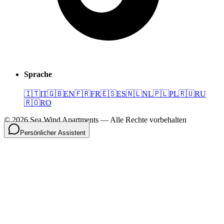
Sprache
🇮🇹
IT
🇬🇧
EN
🇫🇷
FR
🇪🇸
ES
🇳🇱
NL
🇵🇱
PL
🇷🇺
RU
🇷🇴
RO
©
2026
Sea Wind Apartments
—
Alle Rechte vorbehalten
Persönlicher Assistent