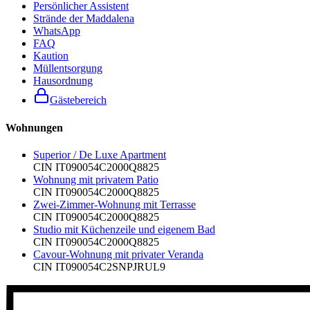
Persönlicher Assistent
Strände der Maddalena
WhatsApp
FAQ
Kaution
Müllentsorgung
Hausordnung
Gästebereich
Wohnungen
Superior / De Luxe Apartment
CIN
IT090054C2000Q8825
Wohnung mit privatem Patio
CIN
IT090054C2000Q8825
Zwei-Zimmer-Wohnung mit Terrasse
CIN
IT090054C2000Q8825
Studio mit Küchenzeile und eigenem Bad
CIN
IT090054C2000Q8825
Cavour-Wohnung mit privater Veranda
CIN
IT090054C2SNPJRUL9