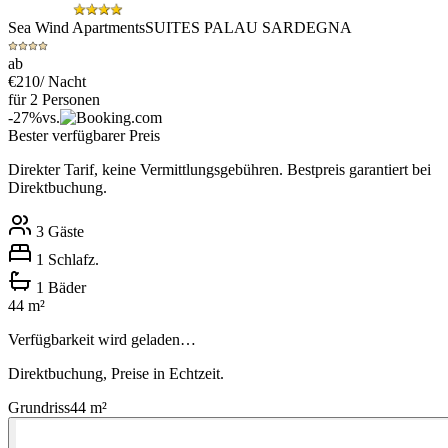
Sea Wind Apartments
SUITES PALAU SARDEGNA
ab
€
210
/ Nacht
für 2 Personen
-
27
%
vs.
Bester verfügbarer Preis
Direkter Tarif, keine Vermittlungsgebühren. Bestpreis garantiert bei
Direktbuchung.
3
Gäste
1
Schlafz.
1
Bäder
44
m²
Verfügbarkeit wird geladen…
Direktbuchung, Preise in Echtzeit.
Grundriss
44
m²