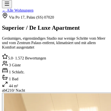
← Alle Wohnungen
Via Po 17, Palau (SS) 07020
Superior / De Luxe Apartment
Geräumiges, eigenständiges Studio nur wenige Schritte vom Meer
und vom Zentrum Palaus entfernt, klimatisiert und mit allem
Komfort ausgestattet
5.0
·
1.572
Bewertungen
3
Gäste
1
Schlafz.
1
Bad
44
m²
ab
€
210
/ Nacht