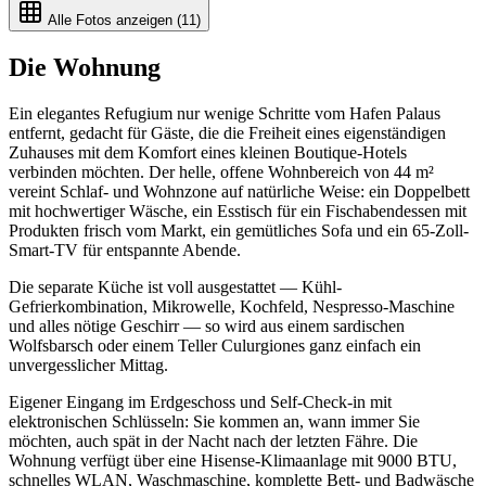
Alle Fotos anzeigen (
11
)
Die Wohnung
Ein elegantes Refugium nur wenige Schritte vom Hafen Palaus
entfernt, gedacht für Gäste, die die Freiheit eines eigenständigen
Zuhauses mit dem Komfort eines kleinen Boutique-Hotels
verbinden möchten. Der helle, offene Wohnbereich von 44 m²
vereint Schlaf- und Wohnzone auf natürliche Weise: ein Doppelbett
mit hochwertiger Wäsche, ein Esstisch für ein Fischabendessen mit
Produkten frisch vom Markt, ein gemütliches Sofa und ein 65-Zoll-
Smart-TV für entspannte Abende.
Die separate Küche ist voll ausgestattet — Kühl-
Gefrierkombination, Mikrowelle, Kochfeld, Nespresso-Maschine
und alles nötige Geschirr — so wird aus einem sardischen
Wolfsbarsch oder einem Teller Culurgiones ganz einfach ein
unvergesslicher Mittag.
Eigener Eingang im Erdgeschoss und Self-Check-in mit
elektronischen Schlüsseln: Sie kommen an, wann immer Sie
möchten, auch spät in der Nacht nach der letzten Fähre. Die
Wohnung verfügt über eine Hisense-Klimaanlage mit 9000 BTU,
schnelles WLAN, Waschmaschine, komplette Bett- und Badwäsche