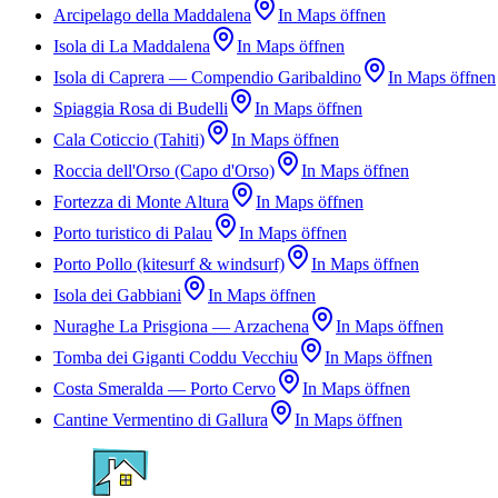
Arcipelago della Maddalena
In Maps öffnen
Isola di La Maddalena
In Maps öffnen
Isola di Caprera — Compendio Garibaldino
In Maps öffnen
Spiaggia Rosa di Budelli
In Maps öffnen
Cala Coticcio (Tahiti)
In Maps öffnen
Roccia dell'Orso (Capo d'Orso)
In Maps öffnen
Fortezza di Monte Altura
In Maps öffnen
Porto turistico di Palau
In Maps öffnen
Porto Pollo (kitesurf & windsurf)
In Maps öffnen
Isola dei Gabbiani
In Maps öffnen
Nuraghe La Prisgiona — Arzachena
In Maps öffnen
Tomba dei Giganti Coddu Vecchiu
In Maps öffnen
Costa Smeralda — Porto Cervo
In Maps öffnen
Cantine Vermentino di Gallura
In Maps öffnen