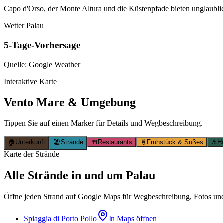
Capo d'Orso, der Monte Altura und die Küstenpfade bieten unglaubli
Wetter Palau
5-Tage-Vorhersage
Quelle: Google Weather
Interaktive Karte
Vento Mare & Umgebung
Tippen Sie auf einen Marker für Details und Wegbeschreibung.
🏠
Unterkunft
🏖️
Strände
🍴
Restaurants
🍦
Frühstück & Süßes
⚓
H
Karte der Strände
Alle Strände in und um Palau
Öffne jeden Strand auf Google Maps für Wegbeschreibung, Fotos u
Spiaggia di Porto Pollo
In Maps öffnen