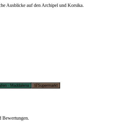
che Ausblicke auf den Archipel und Korsika.
afen · Maddalena
🛒
Supermarkt
nd Bewertungen.