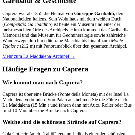
Garibaldi & Geschichte
Caprera war ab 1855 die Heimat von
Giuseppe Garibaldi
, dem
Nationalhelden Italiens. Sein Wohnhaus mit dem weißen Dach
(
Compendio Garibaldino
) ist heute ein Museum und einer der
meistbesuchten Orte des Archipels. Hinzu kommen das Garibaldi-
Memorial und das Museum für Geomineralogie sowie zahlreiche
Wanderwege durch mediterrane Macchia bis hinauf zum
Monte
Tejalone
(212 m) mit Panoramablick über den gesamten Archipel.
Mehr zum La-Maddalena-Archipel →
Häufige Fragen zu Caprera
Wie kommt man nach Caprera?
Caprera ist über eine Brücke (Ponte della Moneta) mit der Insel La
Maddalena verbunden. Von Palau aus nehmen Sie die Fähre nach
La Maddalena (15 Min.) und fahren dann mit Auto, Roller oder Bus
rund 10 Min. über die Brücke nach Caprera.
Welche sind die schönsten Strände auf Caprera?
Cala Coticcio (auch „Tahiti“ genannt) gilt als einer der schönsten