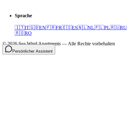
Sprache
🇮🇹
IT
🇬🇧
EN
🇫🇷
FR
🇪🇸
ES
🇳🇱
NL
🇵🇱
PL
🇷🇺
RU
🇷🇴
RO
©
2026
Sea Wind Apartments
—
Alle Rechte vorbehalten
Persönlicher Assistent