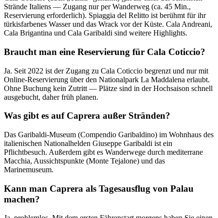
Strände Italiens — Zugang nur per Wanderweg (ca. 45 Min.,
Reservierung erforderlich). Spiaggia del Relitto ist berühmt für ihr
türkisfarbenes Wasser und das Wrack vor der Küste. Cala Andreani,
Cala Brigantina und Cala Garibaldi sind weitere Highlights.
Braucht man eine Reservierung für Cala Coticcio?
Ja. Seit 2022 ist der Zugang zu Cala Coticcio begrenzt und nur mit
Online-Reservierung über den Nationalpark La Maddalena erlaubt.
Ohne Buchung kein Zutritt — Plätze sind in der Hochsaison schnell
ausgebucht, daher früh planen.
Was gibt es auf Caprera außer Stränden?
Das Garibaldi-Museum (Compendio Garibaldino) im Wohnhaus des
italienischen Nationalhelden Giuseppe Garibaldi ist ein
Pflichtbesuch. Außerdem gibt es Wanderwege durch mediterrane
Macchia, Aussichtspunkte (Monte Tejalone) und das
Marinemuseum.
Kann man Caprera als Tagesausflug von Palau
machen?
Ja, problemlos. Mit dem ersten Fährenstart morgens haben Sie einen