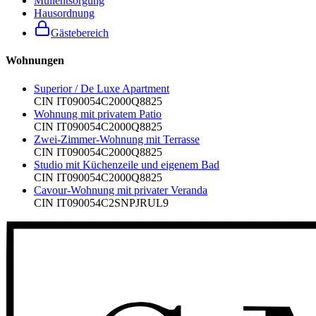
Müllentsorgung
Hausordnung
Gästebereich
Wohnungen
Superior / De Luxe Apartment
CIN
IT090054C2000Q8825
Wohnung mit privatem Patio
CIN
IT090054C2000Q8825
Zwei-Zimmer-Wohnung mit Terrasse
CIN
IT090054C2000Q8825
Studio mit Küchenzeile und eigenem Bad
CIN
IT090054C2000Q8825
Cavour-Wohnung mit privater Veranda
CIN
IT090054C2SNPJRUL9