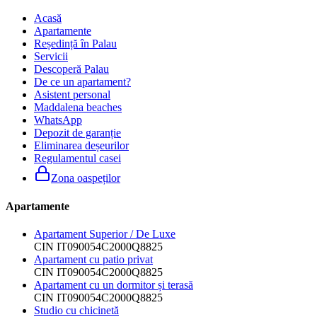
Acasă
Apartamente
Reședință în Palau
Servicii
Descoperă Palau
De ce un apartament?
Asistent personal
Maddalena beaches
WhatsApp
Depozit de garanție
Eliminarea deșeurilor
Regulamentul casei
Zona oaspeților
Apartamente
Apartament Superior / De Luxe
CIN
IT090054C2000Q8825
Apartament cu patio privat
CIN
IT090054C2000Q8825
Apartament cu un dormitor și terasă
CIN
IT090054C2000Q8825
Studio cu chicinetă