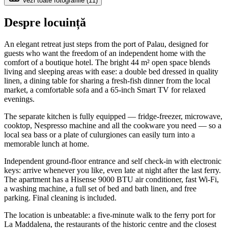
Vezi toate fotografiile
(
11
)
Despre locuință
An elegant retreat just steps from the port of Palau, designed for
guests who want the freedom of an independent home with the
comfort of a boutique hotel. The bright 44 m² open space blends
living and sleeping areas with ease: a double bed dressed in quality
linen, a dining table for sharing a fresh-fish dinner from the local
market, a comfortable sofa and a 65-inch Smart TV for relaxed
evenings.
The separate kitchen is fully equipped — fridge-freezer, microwave,
cooktop, Nespresso machine and all the cookware you need — so a
local sea bass or a plate of culurgiones can easily turn into a
memorable lunch at home.
Independent ground-floor entrance and self check-in with electronic
keys: arrive whenever you like, even late at night after the last ferry.
The apartment has a Hisense 9000 BTU air conditioner, fast Wi-Fi,
a washing machine, a full set of bed and bath linen, and free
parking. Final cleaning is included.
The location is unbeatable: a five-minute walk to the ferry port for
La Maddalena, the restaurants of the historic centre and the closest