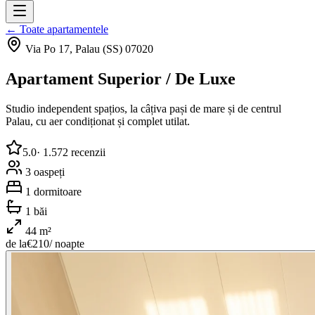
← Toate apartamentele
Via Po 17, Palau (SS) 07020
Apartament Superior / De Luxe
Studio independent spațios, la câțiva pași de mare și de centrul
Palau, cu aer condiționat și complet utilat.
5.0
·
1.572
recenzii
3
oaspeți
1
dormitoare
1
băi
44
m²
de la
€
210
/ noapte