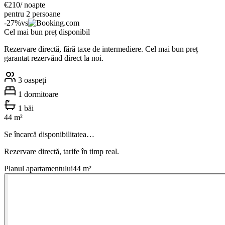
€
210
/ noapte
pentru 2 persoane
-
27
%
vs
Cel mai bun preț disponibil
Rezervare directă, fără taxe de intermediere. Cel mai bun preț
garantat rezervând direct la noi.
3
oaspeți
1
dormitoare
1
băi
44
m²
Se încarcă disponibilitatea…
Rezervare directă, tarife în timp real.
Planul apartamentului
44
m²