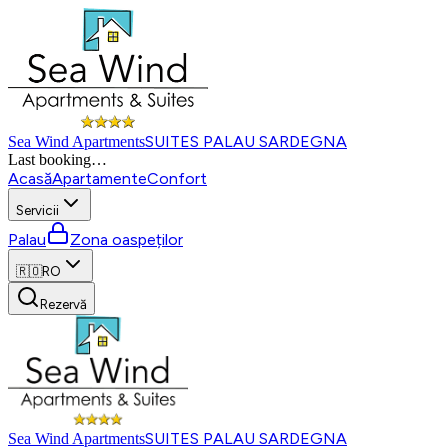
SUITES PALAU SARDEGNA
Sea Wind Apartments
Last booking
…
Acasă
Apartamente
Confort
Servicii
Palau
Zona oaspeților
🇷🇴
RO
Rezervă
SUITES PALAU SARDEGNA
Sea Wind Apartments