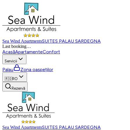
SUITES PALAU SARDEGNA
Sea Wind Apartments
Last booking
…
Acasă
Apartamente
Confort
Servicii
Palau
Zona oaspeților
🇷🇴
RO
Rezervă
SUITES PALAU SARDEGNA
Sea Wind Apartments