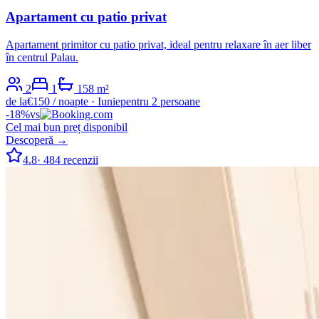
Apartament cu patio privat
Apartament primitor cu patio privat, ideal pentru relaxare în aer liber
în centrul Palau.
2
1
1
58
m²
de la
€
150
/ noapte
·
Iunie
pentru 2 persoane
-
18
%
vs
Cel mai bun preț disponibil
Descoperă →
4.8
·
484
recenzii