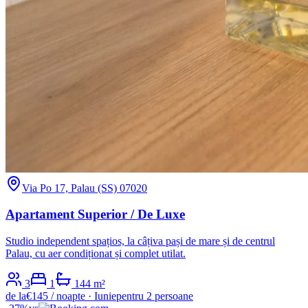
Via Po 17, Palau (SS) 07020
Apartament Superior / De Luxe
Studio independent spațios, la câțiva pași de mare și de centrul
Palau, cu aer condiționat și complet utilat.
3
1
1
44
m²
de la
€
145
/ noapte
·
Iunie
pentru 2 persoane