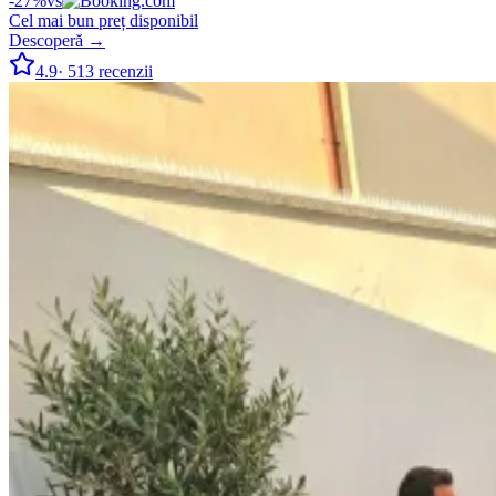
-
27
%
vs
Cel mai bun preț disponibil
Descoperă →
4.9
·
513
recenzii