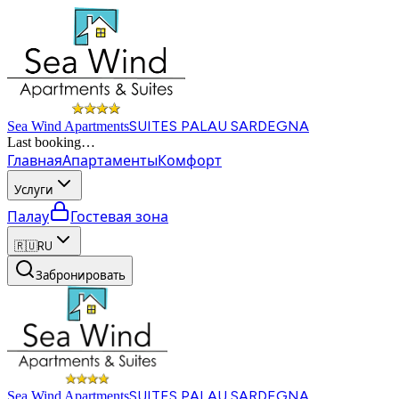
SUITES PALAU SARDEGNA
Sea Wind Apartments
Last booking
…
Главная
Апартаменты
Комфорт
Услуги
Палау
Гостевая зона
🇷🇺
RU
Забронировать
SUITES PALAU SARDEGNA
Sea Wind Apartments