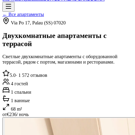
← Все апартаменты
Via Po 17, Palau (SS) 07020
Двухкомнатные апартаменты с
террасой
Светлые двухкомнатные апартаменты с оборудованной
террасой, рядом с портом, магазинами и ресторанами.
5.0
·
1 572
отзывов
4
гостей
1
спальни
1
ванные
68
m²
от
€
236
/ ночь