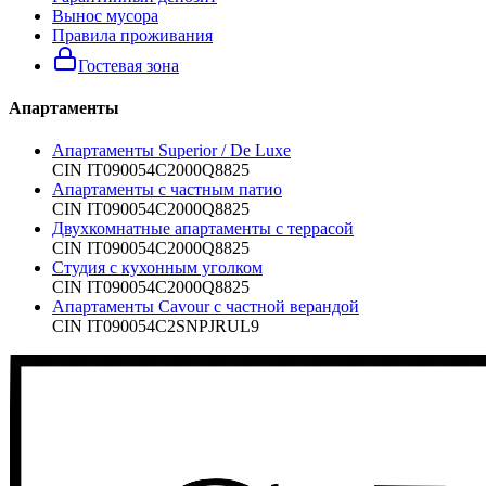
Вынос мусора
Правила проживания
Гостевая зона
Апартаменты
Апартаменты Superior / De Luxe
CIN
IT090054C2000Q8825
Апартаменты с частным патио
CIN
IT090054C2000Q8825
Двухкомнатные апартаменты с террасой
CIN
IT090054C2000Q8825
Студия с кухонным уголком
CIN
IT090054C2000Q8825
Апартаменты Cavour с частной верандой
CIN
IT090054C2SNPJRUL9