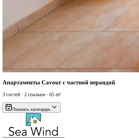
Апартаменты Cavour с частной верандой
3
гостей
·
2
спальни
·
65
m²
Показать календарь