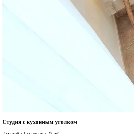
Студия с кухонным уголком
2
гостей
·
1
спальни
·
27
m²