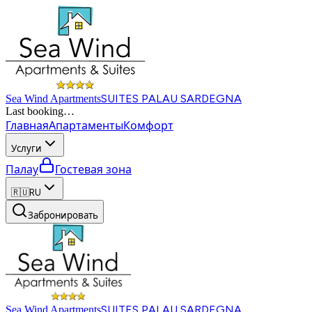
SUITES PALAU SARDEGNA
Sea Wind Apartments
Last booking
…
Главная
Апартаменты
Комфорт
Услуги
Палау
Гостевая зона
🇷🇺
RU
Забронировать
SUITES PALAU SARDEGNA
Sea Wind Apartments