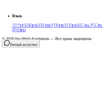
Язык
🇮🇹
IT
🇬🇧
EN
🇩🇪
DE
🇫🇷
FR
🇪🇸
ES
🇳🇱
NL
🇵🇱
PL
🇷🇴
RO
©
2026
Sea Wind Apartments
—
Все права защищены
Личный ассистент