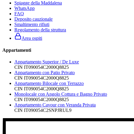
Spiagge della Maddalena
WhatsApp
FAQ
Deposito cauzionale
Smaltimento rifiuti
Regolamento della struttura
Area ospiti
Appartamenti
Appartamento Superior / De Luxe
CIN
IT090054C2000Q8825
Appartamento con Patio Privato
CIN
IT090054C2000Q8825
Appartamento Bilocale con Terrazzo
CIN
IT090054C2000Q8825
Monolocale con Angolo Cottura e Bagno Privato
CIN
IT090054C2000Q8825
Appartamento Cavour con Veranda Privata
CIN
IT090054C2SNPJRUL9