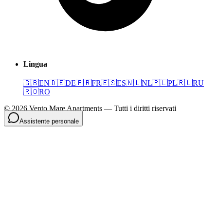
Lingua
🇬🇧
EN
🇩🇪
DE
🇫🇷
FR
🇪🇸
ES
🇳🇱
NL
🇵🇱
PL
🇷🇺
RU
🇷🇴
RO
©
2026
Vento Mare Apartments
—
Tutti i diritti riservati
Assistente personale