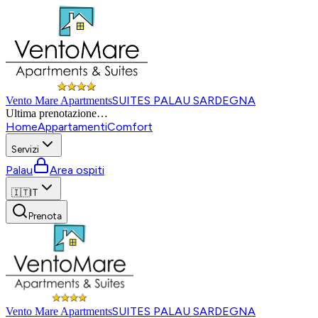
SUITES PALAU SARDEGNA
Vento Mare Apartments
Ultima prenotazione
…
Home
Appartamenti
Comfort
Servizi
Palau
Area ospiti
🇮🇹
IT
Prenota
SUITES PALAU SARDEGNA
Vento Mare Apartments