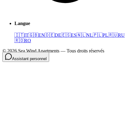
Langue
🇮🇹
IT
🇬🇧
EN
🇩🇪
DE
🇪🇸
ES
🇳🇱
NL
🇵🇱
PL
🇷🇺
RU
🇷🇴
RO
©
2026
Sea Wind Apartments
—
Tous droits réservés
Assistant personnel