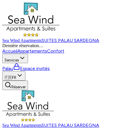
SUITES PALAU SARDEGNA
Sea Wind Apartments
Dernière réservation
…
Accueil
Appartements
Confort
Services
Palau
Espace invités
🇫🇷
FR
Réserver
SUITES PALAU SARDEGNA
Sea Wind Apartments